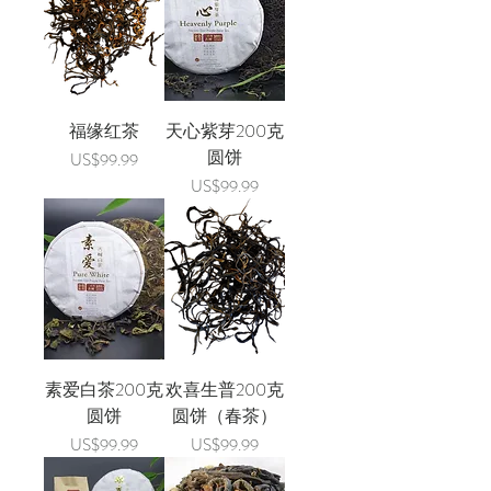
福缘红茶
天心紫芽200克
圆饼
價格
US$99.99
價格
US$99.99
素爱白茶200克
欢喜生普200克
圆饼
圆饼（春茶）
價格
價格
US$99.99
US$99.99