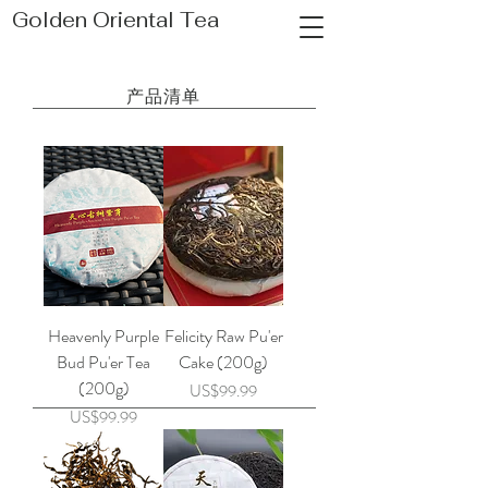
Golden Oriental Tea
产品清单
Heavenly Purple
Felicity Raw Pu'er
Bud Pu'er Tea
Cake (200g)
(200g)
價格
US$99.99
價格
US$99.99